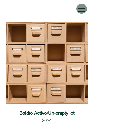
Baldío Activo/Un-empty lot
2024