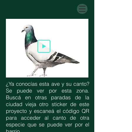
¿Ya conocías esta ave y su canto?
Se puede ver por esta zona.
Buscá en otras paradas de la
ciudad vieja otro sticker de este
proyecto y escaneá el código QR
para acceder al canto de otra
especie que se puede ver por el
barrio.