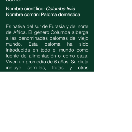
Nombre científico:
Columba livia
Nombre común: Paloma doméstica
Es nativa del sur de
Eurasia
y del norte
de
África
. El género Columba alberga
a las denominadas palomas del viejo
mundo. Esta paloma ha sido
introducida en todo el mundo como
fuente de alimentación o como caza.
Viven un promedio de 6 años. Su dieta
incluye semillas, frutas y otros
vegetales. Merodea basurales y
plazas, alimentándose de cualquier
desperdicio. En el cortejo el macho
pavonea alrededor de la hembra con
el cuello inflado y la cola desplegada,
moviendo la cabeza hacia abajo y
emitiendo arrullos casi inaudibles.
*Aves del Uruguay. Gabriel Rocha